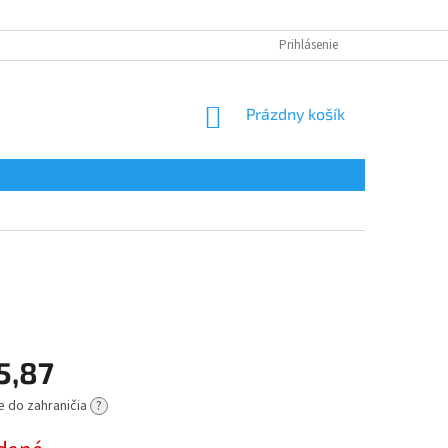
Prihlásenie
NÁKUPNÝ
Prázdny košík
KOŠÍK
5,87
e do zahraničia
?
ová