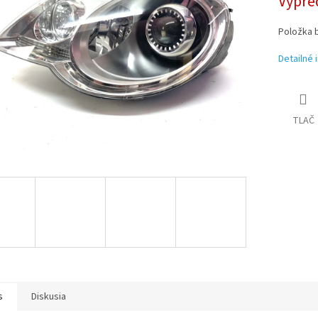
Vypre
Položka 
Detailné 
TLAČ
s
Diskusia