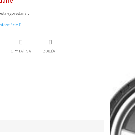
dané
bola vypredaná…
informácie
OPÝTAŤ SA
ZDIEĽAŤ