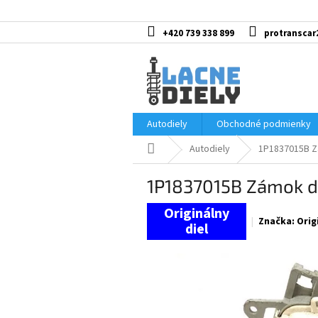
Prejsť
na
obsah
+420 739 338 899
protranscar
Autodiely
Obchodné podmienky
Domov
Autodiely
1P1837015B Z
1P1837015B Zámok dv
Značka:
Orig