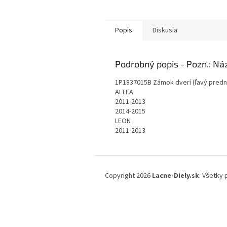
Popis
Diskusia
Podrobný popis
1P1837015B Zámok dverí (ľavý pred
ALTEA
2011-2013
2014-2015
LEON
2011-2013
Z
á
Copyright 2026
Lacne-Diely.sk
. Všetky
p
ä
t
i