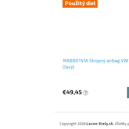
Použitý diel
1K8880741A Stropný airbag VW
(ľavý)
€49,45
?
Z
á
Copyright 2026
Lacne-Diely.sk
. Všetky
p