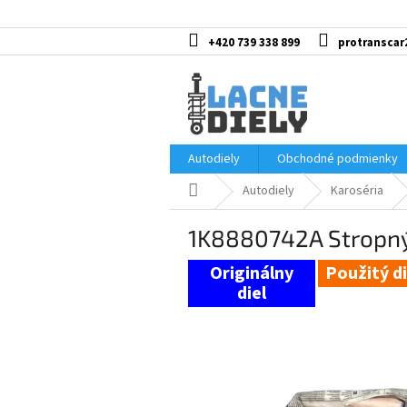
Prejsť
na
obsah
+420 739 338 899
protranscar
Autodiely
Obchodné podmienky
Domov
Autodiely
Karoséria
1K8880742A Stropný
Použitý di