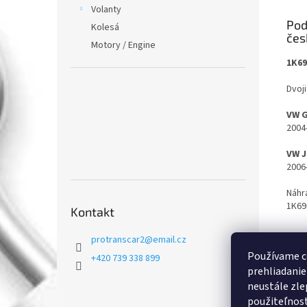
Volanty
Pod
Kolesá
Motory / Engine
1K6
Dvoj
VW 
2004
VW 
2006
Náhr
1K69
Kontakt
protranscar2
@
email.cz
Používame c
+420 739 338 899
prehliadanie
neustále zle
použiteľnosť.