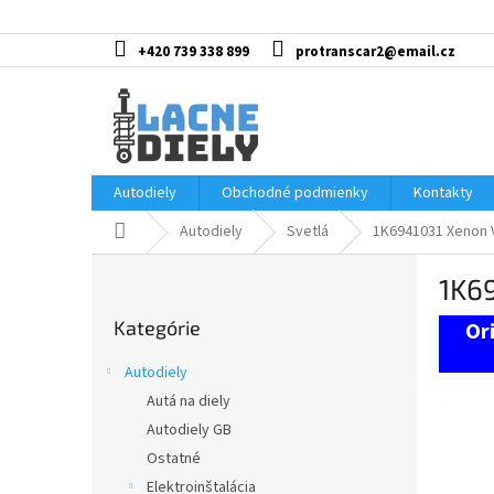
Prejsť
na
obsah
+420 739 338 899
protranscar2@email.cz
Autodiely
Obchodné podmienky
Kontakty
Domov
Autodiely
Svetlá
1K6941031 Xenon 
B
1K6
o
Preskočiť
č
Kategórie
kategórie
n
ý
Autodiely
p
Autá na diely
a
Autodiely GB
n
e
Ostatné
l
Elektroinštalácia