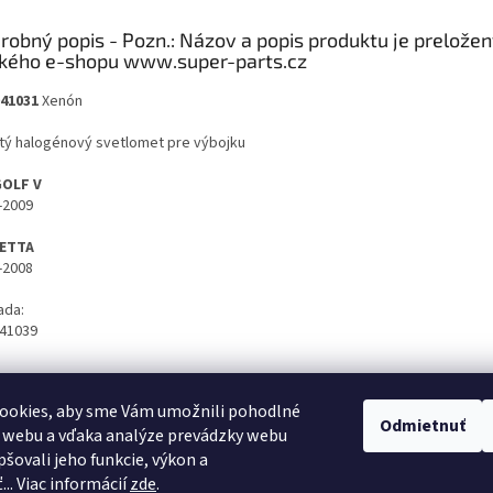
robný popis
941031
Xenón
itý halogénový svetlomet pre výbojku
GOLF V
-2009
JETTA
-2008
ada:
41039
ookies, aby sme Vám umožnili pohodlné
Odmietnuť
 webu a vďaka analýze prevádzky webu
pšovali jeho funkcie, výkon a
.. Viac informácií
zde
.