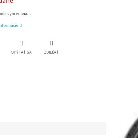
dané
bola vypredaná…
informácie
OPÝTAŤ SA
ZDIEĽAŤ