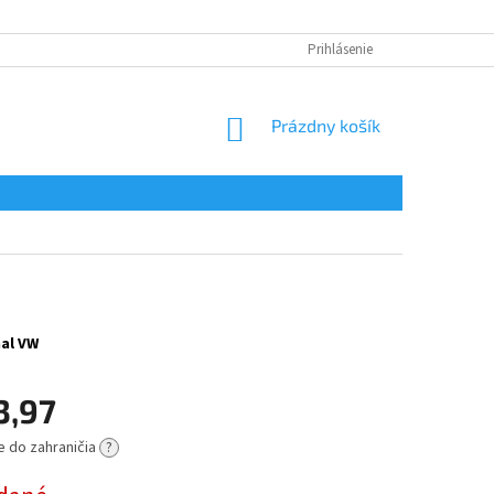
Prihlásenie
NÁKUPNÝ
Prázdny košík
KOŠÍK
nal VW
3,97
e do zahraničia
?
ová