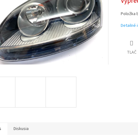
Vypre
Položka 
Detailné 
TLAČ
s
Diskusia