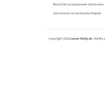
Motorček na nastavenie vyhrievania
Servomotor na nastavenie klapiek
Z
á
Copyright 2026
Lacne-Diely.sk
. Všetky
p
ä
t
i
e