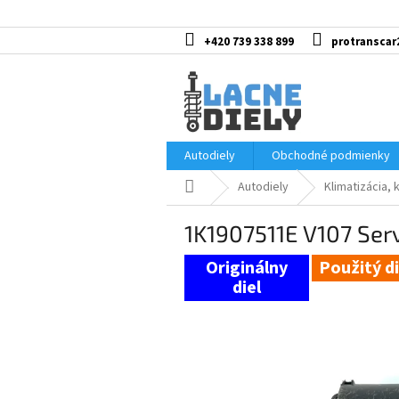
Prejsť
na
obsah
+420 739 338 899
protranscar
Autodiely
Obchodné podmienky
Domov
Autodiely
Klimatizácia, 
1K1907511E V107 Ser
Použitý di