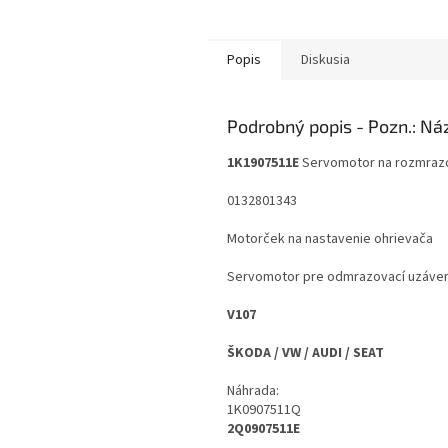
Popis
Diskusia
Podrobný popis
1K1907511E
Servomotor na rozmraz
0132801343
Motorček na nastavenie ohrievača
Servomotor pre odmrazovací uzáve
V107
ŠKODA / VW / AUDI / SEAT
Náhrada:
1K0907511Q
2Q0907511E