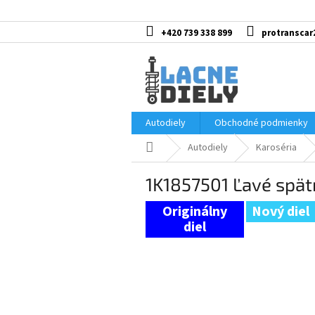
Prejsť
na
obsah
+420 739 338 899
protranscar
Autodiely
Obchodné podmienky
Domov
Autodiely
Karoséria
1K1857501 Ľavé spät
Nový diel