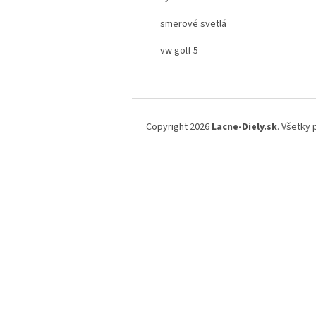
smerové svetlá
vw golf 5
Z
á
Copyright 2026
Lacne-Diely.sk
. Všetky
p
ä
t
i
e