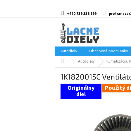
Prejsť
na
obsah
+420 739 338 899
protranscar
Autodiely
Obchodné podmienky
Domov
Autodiely
Klimatizácia, 
1K1820015C Ventilát
Použitý di