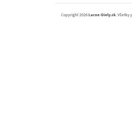
Z
á
Copyright 2026
Lacne-Diely.sk
. Všetky
p
ä
t
i
e