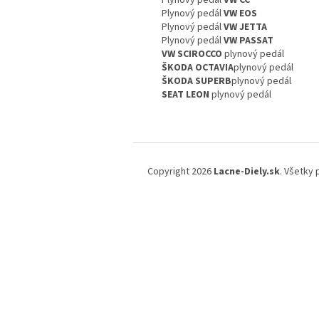
Plynový pedál
VW CC
Plynový pedál
VW EOS
Plynový pedál
VW JETTA
Plynový pedál
VW PASSAT
VW SCIROCCO
plynový pedál
ŠKODA OCTAVIA
plynový pedál
ŠKODA SUPERB
plynový pedál
SEAT LEON
plynový pedál
Z
á
Copyright 2026
Lacne-Diely.sk
. Všetky
p
ä
t
i
e