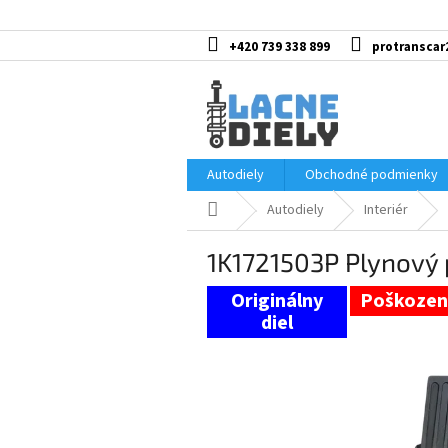
Prejsť
na
obsah
+420 739 338 899
protranscar
Autodiely
Obchodné podmienky
Domov
Autodiely
Interiér
1K1721503P Plynový 