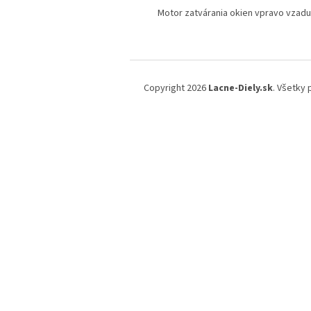
Motor zatvárania okien vpravo vzadu
Z
á
Copyright 2026
Lacne-Diely.sk
. Všetky
p
ä
t
i
e