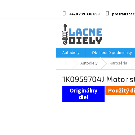
Prejsť
na
obsah
+420 739 338 899
protranscar
Autodiely
Obchodné podmienky
Domov
Autodiely
Karoséria
1K0959704J Motor sť
Použitý di