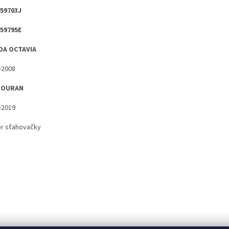
59703J
59795E
DA OCTAVIA
-2008
TOURAN
-2019
r sťahovačky