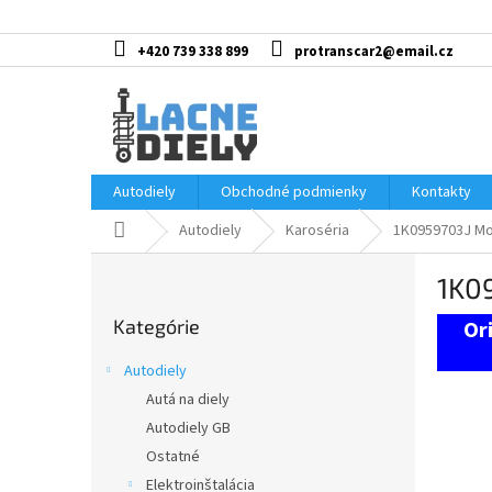
Prejsť
na
obsah
+420 739 338 899
protranscar2@email.cz
Autodiely
Obchodné podmienky
Kontakty
Domov
Autodiely
Karoséria
1K0959703J Mo
B
1K0
o
Preskočiť
č
Kategórie
kategórie
n
ý
Autodiely
p
Autá na diely
a
Autodiely GB
n
e
Ostatné
l
Elektroinštalácia