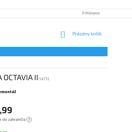
Prihlásenie
NÁKUPNÝ
Prázdny košík
KOŠÍK
 OCTAVIA II
54731
 demontáž
,99
e do zahraničia
?
ová