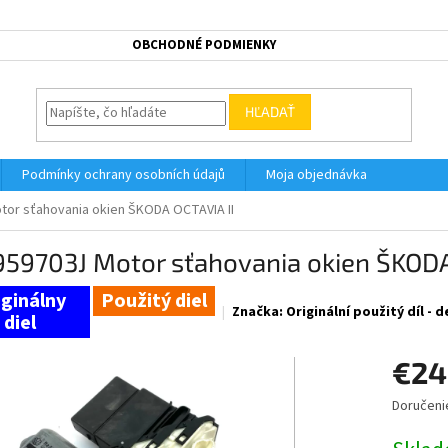
OBCHODNÉ PODMIENKY
HĽADAŤ
Podmínky ochrany osobních údajů
Moja objednávka
tor sťahovania okien ŠKODA OCTAVIA II
959703J Motor sťahovania okien ŠKODA
Použitý diel
Značka:
Originální použitý díl -
€24
Doručeni
Jednotk
cena: