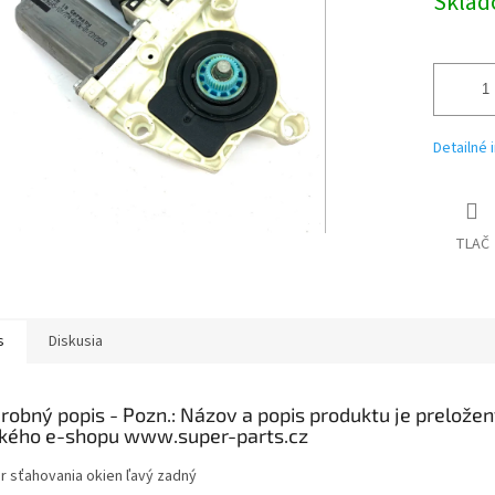
Skla
Detailné 
TLAČ
s
Diskusia
robný popis
r sťahovania okien ľavý zadný