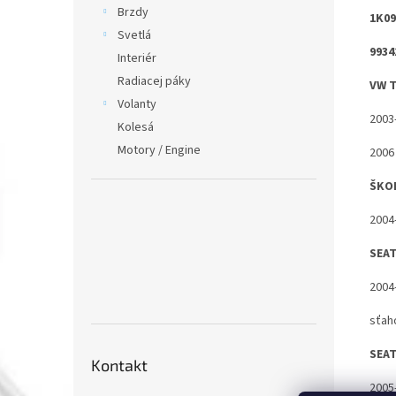
Brzdy
1K09
Svetlá
9934
Interiér
Radiacej páky
VW 
Volanty
2003
Kolesá
Motory / Engine
2006
ŠKO
2004
SEAT
2004
sťah
SEA
Kontakt
2005