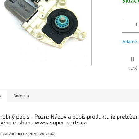
Skla
Detailné 
TLAČ
s
Diskusia
robný popis
r zatvárania okien vľavo vzadu