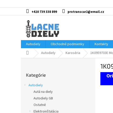
Prejsť
na
obsah
+420 739 338 899
protranscar2@email.cz
Autodiely
Obchodné podmienky
Kontakty
Domov
Autodiely
Karoséria
1K0959703E Mo
B
1K0
o
Preskočiť
č
Kategórie
kategórie
n
ý
Autodiely
p
Autá na diely
a
Autodiely GB
n
e
Ostatné
l
Elektroinštalácia