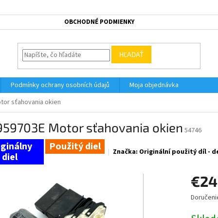
OBCHODNÉ PODMIENKY
HĽADAŤ
Podmínky ochrany osobních údajů
Moja objednávka
tor sťahovania okien
959703E Motor sťahovania okien
54746
Použitý diel
Značka:
Originální použitý díl -
€24
Doručeni
Jednotk
cena: