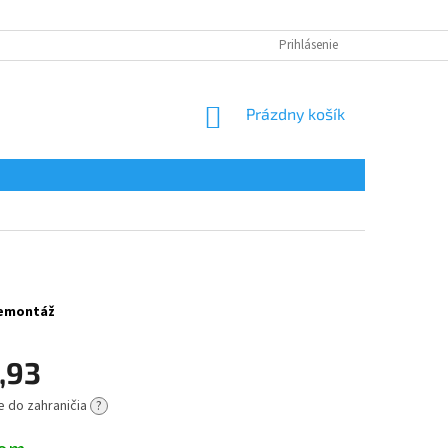
Prihlásenie
NÁKUPNÝ
Prázdny košík
KOŠÍK
 demontáž
,93
e do zahraničia
?
ová