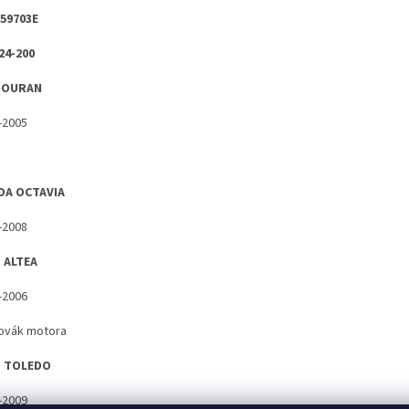
59703E
24-200
TOURAN
-2005
DA OCTAVIA
-2008
 ALTEA
-2006
ovák motora
T TOLEDO
-2009