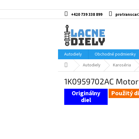
Prejsť
na
obsah
+420 739 338 899
protranscar
Autodiely
Obchodné podmienky
Domov
Autodiely
Karoséria
1K0959702AC Motor 
Použitý di