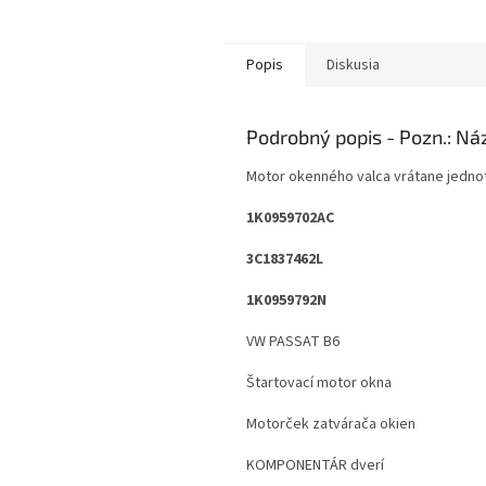
Popis
Diskusia
Podrobný popis
Motor okenného valca vrátane jedno
1K0959702AC
3C1837462L
1K0959792N
VW PASSAT B6
Štartovací motor okna
Motorček zatvárača okien
KOMPONENTÁR dverí