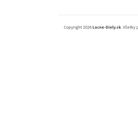
Z
á
Copyright 2026
Lacne-Diely.sk
. Všetky
p
ä
t
i
e