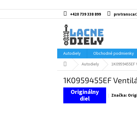
Prejsť
na
obsah
+420 739 338 899
protranscar
Autodiely
Obchodné podmienky
Domov
Autodiely
1K0959455EF V
1K0959455EF Ventilá
Značka:
Orig