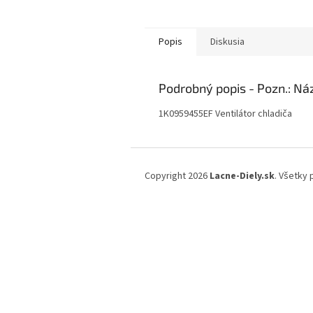
Popis
Diskusia
Podrobný popis
1K0959455EF Ventilátor chladiča
Z
á
Copyright 2026
Lacne-Diely.sk
. Všetky
p
ä
t
i
e