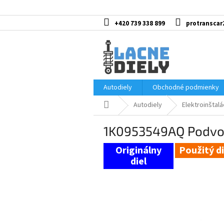
Prejsť
na
obsah
+420 739 338 899
protranscar
Autodiely
Obchodné podmienky
Domov
Autodiely
Elektroinštalá
1K0953549AQ Podvol
Použitý di