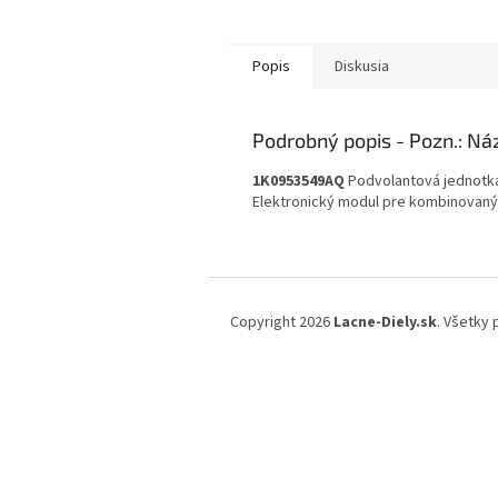
Popis
Diskusia
Podrobný popis
1K0953549AQ
Podvolantová jednotk
Elektronický modul pre kombinovaný 
Z
á
Copyright 2026
Lacne-Diely.sk
. Všetky
p
ä
t
i
e