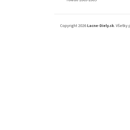
Toledo 2005-2009
Z
á
Copyright 2026
Lacne-Diely.sk
. Všetky
p
ä
t
i
e