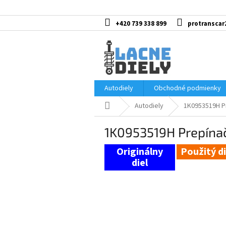
Prejsť
na
obsah
+420 739 338 899
protranscar
Autodiely
Obchodné podmienky
Domov
Autodiely
1K0953519H P
1K0953519H Prepínač
Použitý di