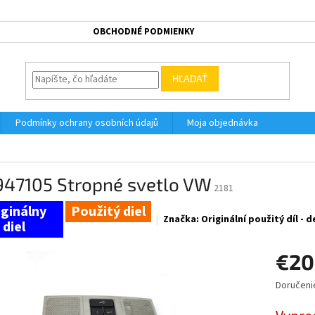
OBCHODNÉ PODMIENKY
HĽADAŤ
Podmínky ochrany osobních údajů
Moja objednávka
947105 Stropné svetlo VW
2181
Použitý diel
Značka:
Originální použitý díl -
€20
Doručeni
Jednotk
cena: