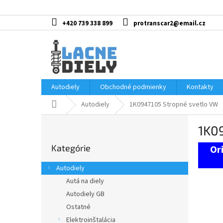
Prejsť
na
obsah
+420 739 338 899
protranscar2@email.cz
Autodiely
Obchodné podmienky
Kontakty
Domov
Autodiely
1K0947105 Stropné svetlo VW
B
1K0
o
Preskočiť
č
Kategórie
kategórie
n
ý
Autodiely
p
Autá na diely
a
Autodiely GB
n
e
Ostatné
l
Elektroinštalácia