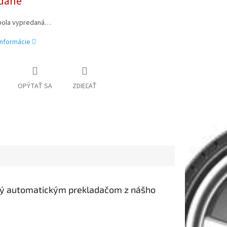
dané
bola vypredaná…
informácie
OPÝTAŤ SA
ZDIEĽAŤ