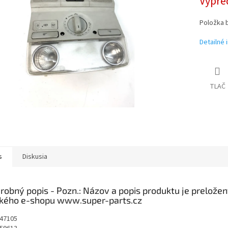
Vypre
Položka 
Detailné 
TLAČ
s
Diskusia
robný popis
47105