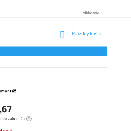
Prihlásenie
NÁKUPNÝ
Prázdny košík
KOŠÍK
 demontáž
,67
e do zahraničia
?
ová