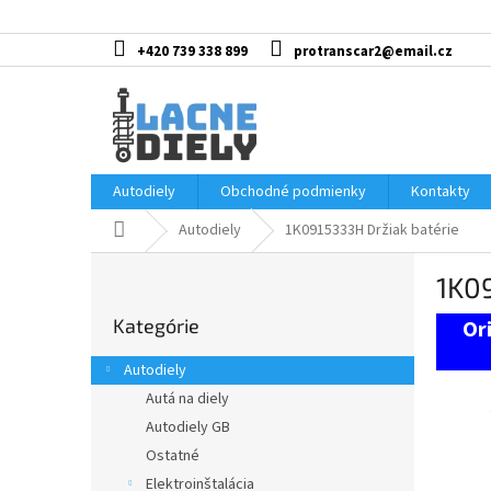
Prejsť
na
obsah
+420 739 338 899
protranscar2@email.cz
Autodiely
Obchodné podmienky
Kontakty
Domov
Autodiely
1K0915333H Držiak batérie
B
1K09
o
Preskočiť
č
Kategórie
kategórie
n
ý
Autodiely
p
Autá na diely
a
Autodiely GB
n
e
Ostatné
l
Elektroinštalácia