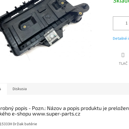
Skla
Detailné 
TLAČ
s
Diskusia
robný popis
15333H Držiak batérie