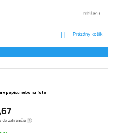
Prihlásenie
NÁKUPNÝ
Prázdny košík
KOŠÍK
km v popisu nebo na foto
,67
e do zahraničia
?
ová