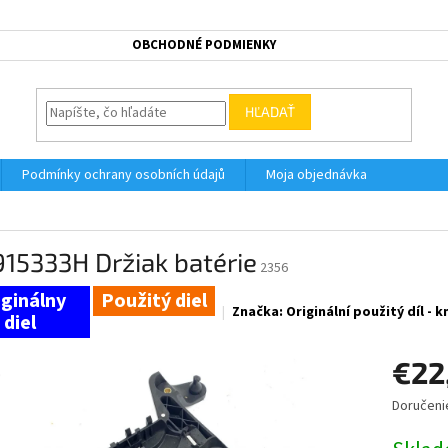
OBCHODNÉ PODMIENKY
HĽADAŤ
Podmínky ochrany osobních údajů
Moja objednávka
15333H Držiak batérie
2356
Použitý diel
Značka:
Originální použitý díl - 
€22
Doručeni
Jednotk
cena: