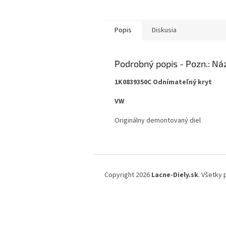
Popis
Diskusia
Podrobný popis
1K0839350C Odnímateľný kryt
VW
Originálny demontovaný diel
Z
á
Copyright 2026
Lacne-Diely.sk
. Všetky
p
ä
t
i