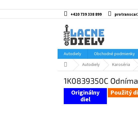
Prejsť
na
obsah
+420 739 338 899
protranscar
Autodiely
Obchodné podmienky
Domov
Autodiely
Karoséria
1K0839350C Odnímat
Použitý di