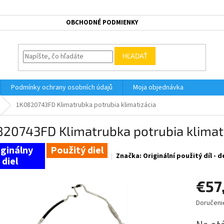
OBCHODNÉ PODMIENKY
HĽADAŤ
Podmínky ochrany osobních údajů
Moja objednávka
1K0820743FD Klimatrubka potrubia klimatizácia
820743FD Klimatrubka potrubia klimat
Použitý diel
Značka:
Originální použitý díl -
€57
Doručeni
Jednotk
cena: