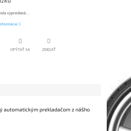
ázku
bola vypredaná…
informácie
OPÝTAŤ SA
ZDIEĽAŤ