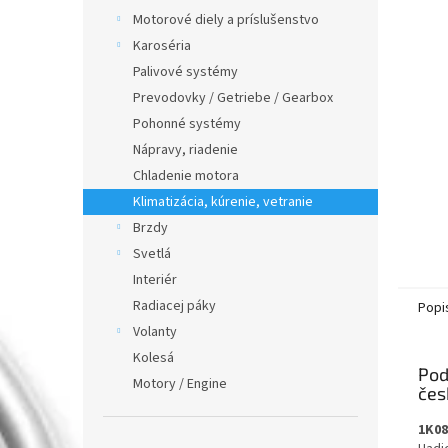
Motorové diely a príslušenstvo
Karoséria
Palivové systémy
Prevodovky / Getriebe / Gearbox
Pohonné systémy
Nápravy, riadenie
Chladenie motora
Klimatizácia, kúrenie, vetranie
Brzdy
Svetlá
Interiér
Radiacej páky
Popi
Volanty
Kolesá
Pod
Motory / Engine
1K08