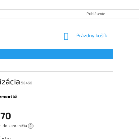
Prihlásenie
NÁKUPNÝ
Prázdny košík
KOŠÍK
izácia
58466
 demontáž
,70
e do zahraničia
?
ová