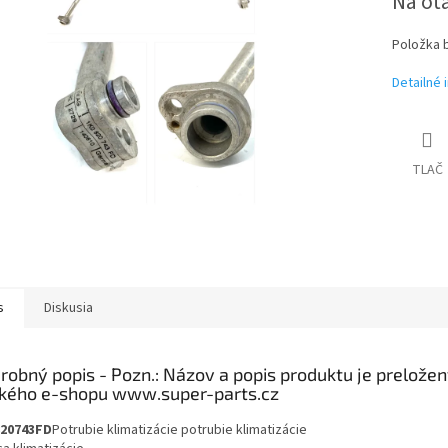
Na ot
Položka 
Detailné 
TLAČ
s
Diskusia
robný popis
20743FD
Potrubie klimatizácie potrubie klimatizácie