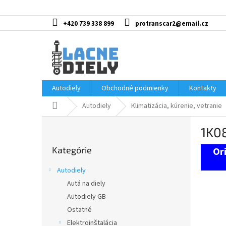
Prejsť
na
obsah
+420 739 338 899
protranscar2@email.cz
Autodiely
Obchodné podmienky
Kontakty
Domov
Autodiely
Klimatizácia, kúrenie, vetranie
B
1K0
o
Preskočiť
č
Kategórie
kategórie
n
ý
Autodiely
p
Autá na diely
a
Autodiely GB
n
e
Ostatné
l
Elektroinštalácia