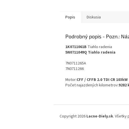
Popis
Diskusia
Podrobný popis
1K0711061B
Tiahlo radenia
5N0711049Q Tiahlo radenia
7N0711265A
7N0711266
Motor:
CFF / CFFB 2.0 TDI CR 103kW
Počet najazdených kilometrov:
9282
Z
á
Copyright 2026
Lacne-Diely.sk
. Všetky
p
ä