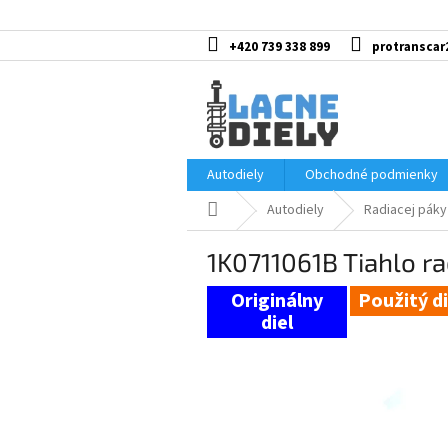
Prejsť
na
obsah
+420 739 338 899
protranscar
Autodiely
Obchodné podmienky
Domov
Autodiely
Radiacej páky
1K0711061B Tiahlo r
Použitý di