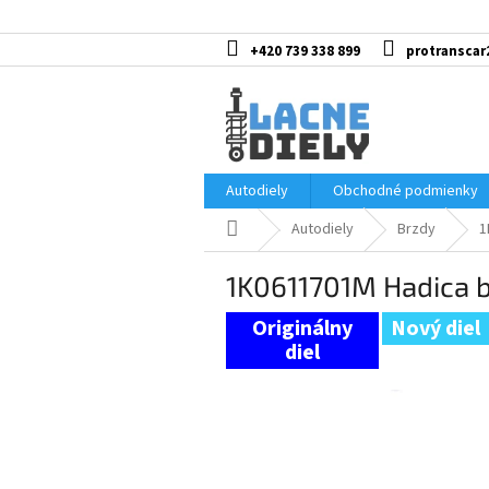
Prejsť
na
obsah
+420 739 338 899
protranscar
Autodiely
Obchodné podmienky
Domov
Autodiely
Brzdy
1
1K0611701M Hadica 
Nový diel