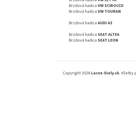
Brzdová hadica
VW JETTA
Brzdová hadica
VW SCIROCCO
Brzdová hadica
VW TOURAN
Brzdová hadica
AUDI A3
Brzdová hadica
SEAT ALTEA
Brzdová hadica
SEAT LEON
Z
á
Copyright 2026
Lacne-Diely.sk
. Všetky
p
ä
t
i
e