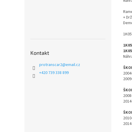
Náhr
Rame
+ Drž
Demo
1K05
1K05
1K05
Kontakt
Náhr
protranscar2
@
email.cz
ŠKOD
+420 739 338 899
2004
2009
ŠKOD
2008
2014
ŠKOD
2010
2014