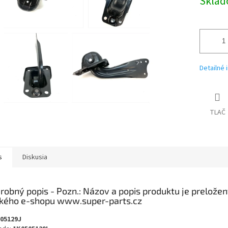
Skla
Detailné 
TLAČ
s
Diskusia
robný popis
05129J