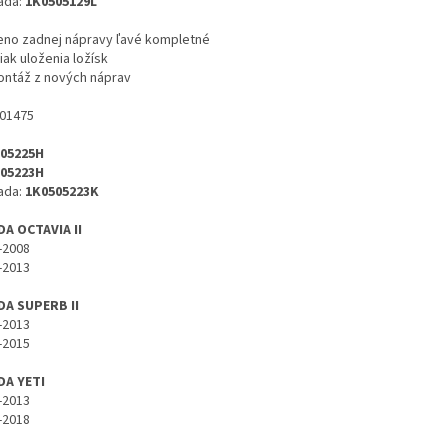
ada:
1K0505129L
no zadnej nápravy ľavé kompletné
iak uloženia ložísk
ntáž z nových náprav
01475
05225H
05223H
ada:
1K0505223K
A OCTAVIA II
-2008
-2013
A SUPERB II
-2013
-2015
A YETI
-2013
-2018