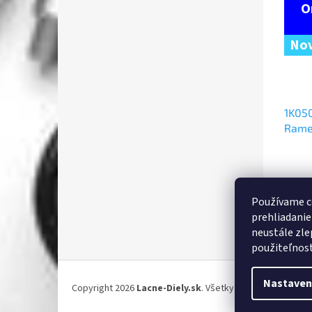
Nov
1K05
Rame
pravé
€24
Používame c
D
prehliadanie
neustále zle
použiteľnosť.
Z
á
Nastaven
Copyright 2026
Lacne-Diely.sk
. Všetky práva vyhradené.
p