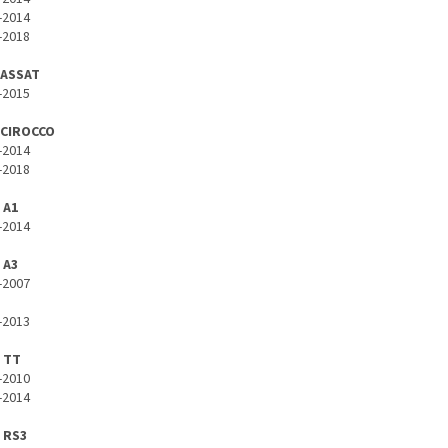
-2014
-2018
PASSAT
-2015
SCIROCCO
-2014
-2018
 A1
-2014
 A3
-2007
-2013
 TT
-2010
-2014
 RS3