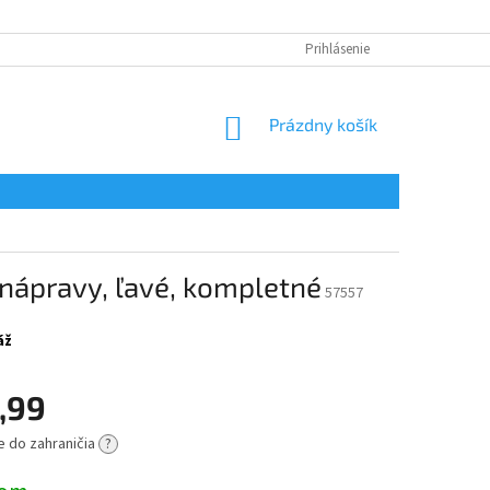
Prihlásenie
NÁKUPNÝ
Prázdny košík
KOŠÍK
nápravy, ľavé, kompletné
57557
áž
,99
e do zahraničia
?
ová