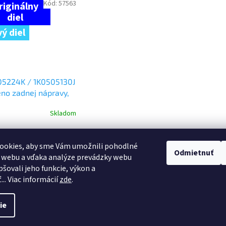
Kód:
57563
ý diel
05224K / 1K0505130J
no zadnej nápravy,
, kompletné
Skladom
,99
?
ookies, aby sme Vám umožnili pohodlné
Odmietnuť
o košíka
 webu a vďaka analýze prevádzky webu
pšovali jeho funkcie, výkon a
.. Viac informácií
zde
.
ie