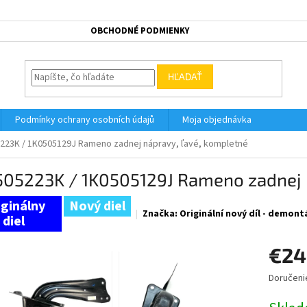
OBCHODNÉ PODMIENKY
HĽADAŤ
Podmínky ochrany osobních údajů
Moja objednávka
223K / 1K0505129J Rameno zadnej nápravy, ľavé, kompletné
505223K / 1K0505129J Rameno zadnej 
Nový diel
Značka:
Originální nový díl - demont
€24
Doručeni
Jednotk
cena: