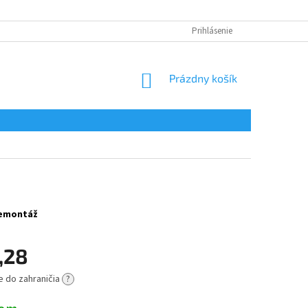
Prihlásenie
NÁKUPNÝ
Prázdny košík
KOŠÍK
 demontáž
,28
e do zahraničia
?
ová