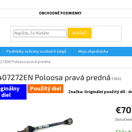
OBCHODNÉ PODMIENKY
HĽADAŤ
Podmínky ochrany osobních údajů
Moja objednávka
272EN Poloosa pravá predná
407272EN Poloosa pravá predná
59861
Použitý diel
Značka:
Originální použitý díl -
€70
Doručeni
Jednotk
cena: