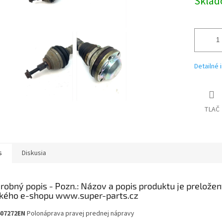
Skla
Detailné 
TLAČ
s
Diskusia
robný popis
07272EN
Polonáprava pravej prednej nápravy