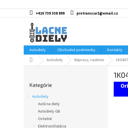
Prejsť
na
obsah
+420 739 338 899
protranscar2@email.cz
Autodiely
Obchodné podmienky
Kontakty
Domov
Autodiely
Nápravy, riadenie
1K0407
B
1K0
o
Preskočiť
č
Kategórie
kategórie
n
ý
Autodiely
p
Autá na diely
a
Autodiely GB
n
e
Ostatné
l
Elektroinštalácia