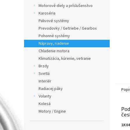
Motorové diely a príslušenstvo
Karoséria
Palivové systémy
Prevodovky / Getriebe / Gearbox
Pohonné systémy
Nápravy, riadenie
Chladenie motora
Klimatizácia, kúrenie, vetranie
Brzdy
Svetlá
Interiér
Radiacej páky
Popi
Volanty
Kolesá
Pod
Motory / Engine
1K04