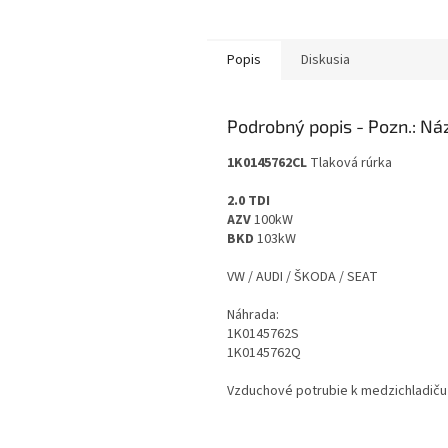
Popis
Diskusia
Podrobný popis
1K0145762CL
Tlaková rúrka
2.0 TDI
AZV
100kW
BKD
103kW
VW / AUDI / ŠKODA / SEAT
Náhrada:
1K0145762S
1K0145762Q
Vzduchové potrubie k medzichladiču