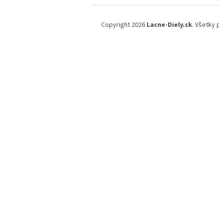
Z
á
Copyright 2026
Lacne-Diely.sk
. Všetky
p
ä
t
i
e