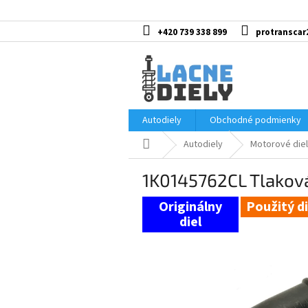
Prejsť
na
obsah
+420 739 338 899
protranscar
Autodiely
Obchodné podmienky
Domov
Autodiely
Motorové diel
1K0145762CL Tlaková
Použitý di