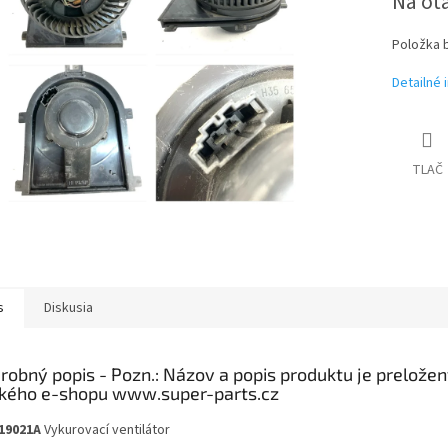
Na ot
Položka 
Detailné 
TLAČ
s
Diskusia
robný popis
19021A
Vykurovací ventilátor