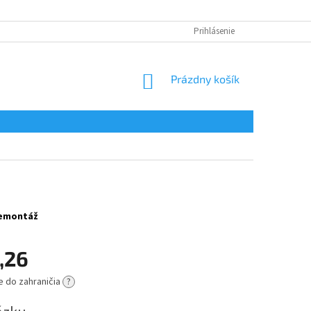
Prihlásenie
NÁKUPNÝ
Prázdny košík
KOŠÍK
 demontáž
,26
e do zahraničia
?
ová