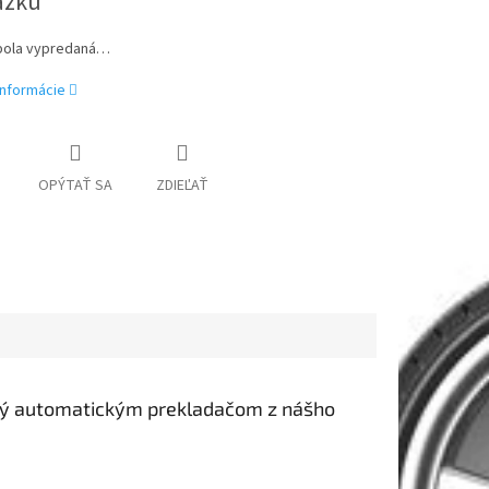
ázku
bola vypredaná…
informácie
OPÝTAŤ SA
ZDIEĽAŤ