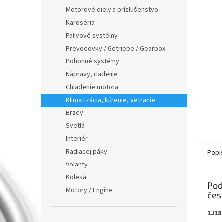
Motorové diely a príslušenstvo
Karoséria
Palivové systémy
Prevodovky / Getriebe / Gearbox
Pohonné systémy
Nápravy, riadenie
Chladenie motora
Klimatizácia, kúrenie, vetranie
Brzdy
Svetlá
Interiér
Radiacej páky
Popi
Volanty
Kolesá
Pod
Motory / Engine
1J18