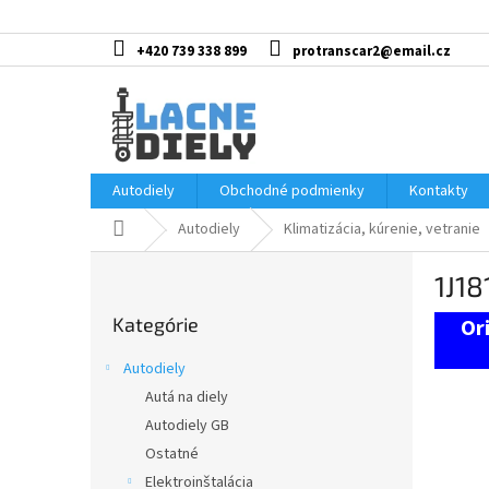
Prejsť
na
obsah
+420 739 338 899
protranscar2@email.cz
Autodiely
Obchodné podmienky
Kontakty
Domov
Autodiely
Klimatizácia, kúrenie, vetranie
B
1J18
o
Preskočiť
č
Kategórie
kategórie
n
ý
Autodiely
p
Autá na diely
a
Autodiely GB
n
e
Ostatné
l
Elektroinštalácia