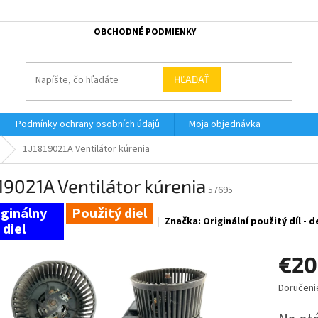
OBCHODNÉ PODMIENKY
HĽADAŤ
Podmínky ochrany osobních údajů
Moja objednávka
1J1819021A Ventilátor kúrenia
19021A Ventilátor kúrenia
57695
Použitý diel
Značka:
Originální použitý díl -
€20
Doručeni
Jednotk
cena: