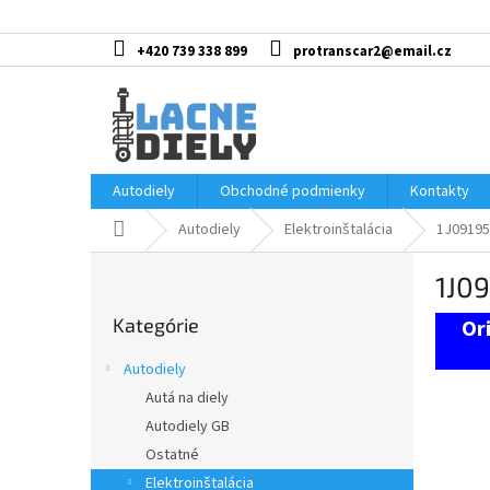
Prejsť
na
obsah
+420 739 338 899
protranscar2@email.cz
Autodiely
Obchodné podmienky
Kontakty
Domov
Autodiely
Elektroinštalácia
1J09195
B
1J09
o
Preskočiť
č
Kategórie
kategórie
n
ý
Autodiely
p
Autá na diely
a
Autodiely GB
n
e
Ostatné
l
Elektroinštalácia