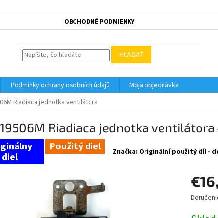
OBCHODNÉ PODMIENKY
HĽADAŤ
Podmínky ochrany osobních údajů
Moja objednávka
06M Riadiaca jednotka ventilátora
19506M Riadiaca jednotka ventilátora
Použitý diel
Značka:
Originální použitý díl -
€16
Doručeni
Jednotk
cena: