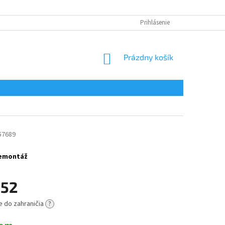
Prihlásenie
NÁKUPNÝ
Prázdny košík
KOŠÍK
57689
 demontáž
,52
e do zahraničia
?
ová