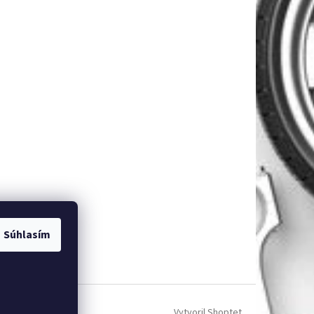
Súhlasím
Vytvoril Shoptet