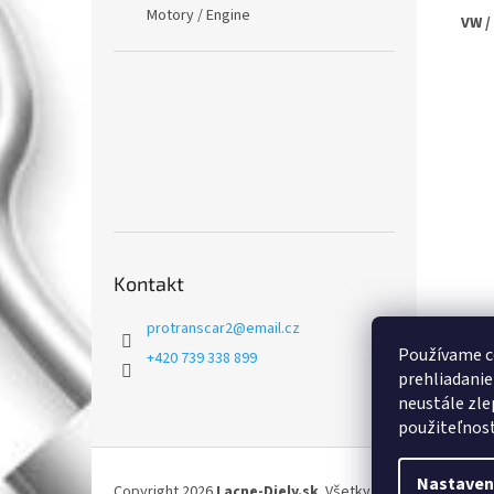
Motory / Engine
VW /
Kontakt
protranscar2
@
email.cz
Používame c
+420 739 338 899
prehliadanie
neustále zle
použiteľnosť.
Z
á
Nastaven
Copyright 2026
Lacne-Diely.sk
. Všetky práva vyhradené.