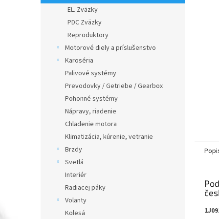
EL. Zväzky
PDC Zväzky
Reproduktory
Motorové diely a príslušenstvo
Karoséria
Palivové systémy
Prevodovky / Getriebe / Gearbox
Pohonné systémy
Nápravy, riadenie
Chladenie motora
Klimatizácia, kúrenie, vetranie
Brzdy
Popi
Svetlá
Interiér
Pod
Radiacej páky
Volanty
1J09
Kolesá