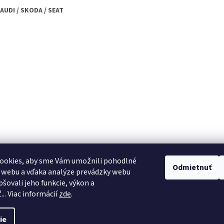
 AUDI / SKODA / SEAT
ookies, aby sme Vám umožnili pohodlné
Odmietnuť
 webu a vďaka analýze prevádzky webu
pšovali jeho funkcie, výkon a
.. Viac informácií
zde
.
ie