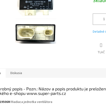
Skla
Detailné 
TLAČ
s
Diskusia
robný popis
19506M
Riadiaca jednotka ventilátora