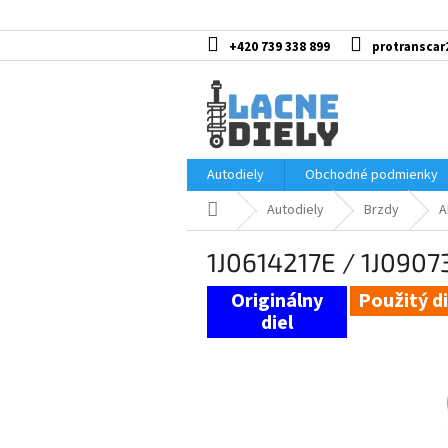
Prejsť
na
obsah
+420 739 338 899
protranscar
Autodiely
Obchodné podmienky
Domov
Autodiely
Brzdy
A
1J0614217E / 1J0907
Použitý di