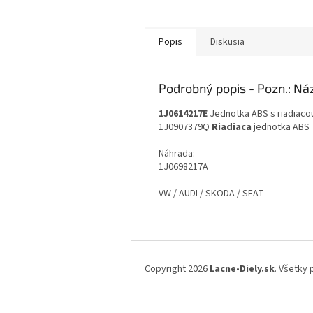
Popis
Diskusia
Podrobný popis
1J0614217E
Jednotka ABS s riadiaco
1J0907379Q
Riadiaca
jednotka ABS
Náhrada:
1J0698217A
VW / AUDI / SKODA / SEAT
Z
á
Copyright 2026
Lacne-Diely.sk
. Všetky
p
ä
t