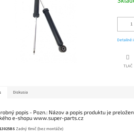
Skla
Detailné 
TLAČ
s
Diskusia
robný popis
13025BS
Zadný tlmič (bez montáže)