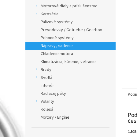
Motorové diely a príslušenstvo
Karoséria
Palivové systémy
Prevodovky / Getriebe / Gearbox
Pohonné systémy
Nápravy, riadenie
Chladenie motora
Klimatizácia, kúrenie, vetranie
Brzdy
Svetlá
Interiér
Radiacej páky
Popi
Volanty
Kolesá
Pod
Motory / Engine
1J05