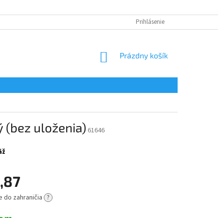
Prihlásenie
NÁKUPNÝ
Prázdny košík
KOŠÍK
 (bez uloženia)
61646
áž
,87
e do zahraničia
?
ová