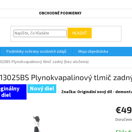
OBCHODNÉ PODMIENKY
HĽADAŤ
Podmínky ochrany osobních údajů
Moja objednávka
025BS Plynokvapalinový tlmič zadný (bez uloženia)
13025BS Plynokvapalinový tlmič zadný
Nový diel
Značka:
Originální nový díl - demont
€49
Doručeni
Jednotk
cena: