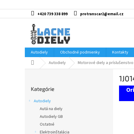
Prejsť
na
obsah
+420 739 338 899
protranscar2@email.cz
Autodiely
Obchodné podmienky
Kontakty
Domov
Autodiely
Motorové diely a príslušenstvo
B
1J0
o
Preskočiť
č
Kategórie
kategórie
n
ý
Autodiely
p
Autá na diely
a
Autodiely GB
n
e
Ostatné
l
Elektroinštalácia