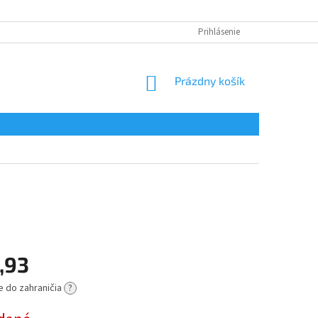
Prihlásenie
NÁKUPNÝ
Prázdny košík
KOŠÍK
,93
e do zahraničia
?
ová