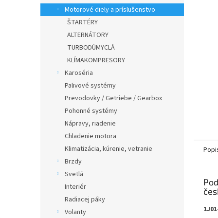
Motorové diely a príslušenstvo
ŠTARTÉRY
ALTERNÁTORY
TURBODÚMYCLÁ
KLÍMAKOMPRESORY
Karoséria
Palivové systémy
Prevodovky / Getriebe / Gearbox
Pohonné systémy
Nápravy, riadenie
Chladenie motora
Klimatizácia, kúrenie, vetranie
Popi
Brzdy
Svetlá
Pod
Interiér
Radiacej páky
1J01
Volanty