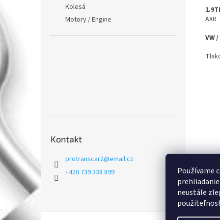
Kolesá
1.9T
AXR
Motory / Engine
VW /
Tlak
Kontakt
protranscar2
@
email.cz
Používame c
+420 739 338 899
prehliadanie
neustále zle
použiteľnosť.
Z