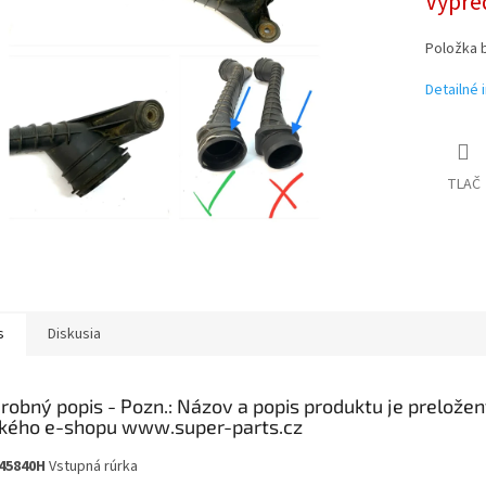
Vypre
Položka 
Detailné 
TLAČ
s
Diskusia
robný popis
45840H
Vstupná rúrka