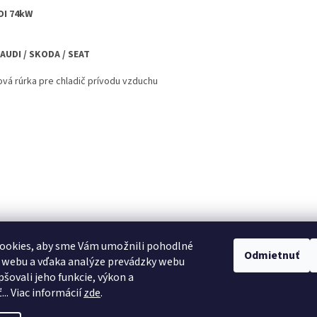
DI 74kW
 AUDI / SKODA / SEAT
ová rúrka pre chladič prívodu vzduchu
ookies, aby sme Vám umožnili pohodlné
Odmietnuť
 webu a vďaka analýze prevádzky webu
pšovali jeho funkcie, výkon a
.. Viac informácií
zde
.