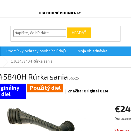
OBCHODNÉ PODMIENKY
HĽADAŤ
Podmínky ochrany osobních údajů
Moja objednávka
1J0145840H Rúrka sania
145840H Rúrka sania
56525
Použitý diel
Značka:
Original OEM
€24
Doručeni
Jednotk
cena: