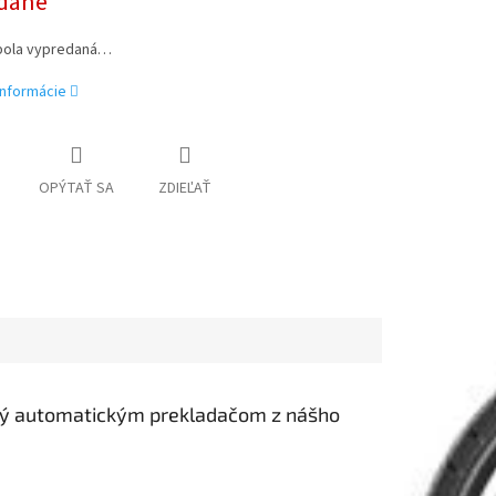
dané
bola vypredaná…
informácie
OPÝTAŤ SA
ZDIEĽAŤ