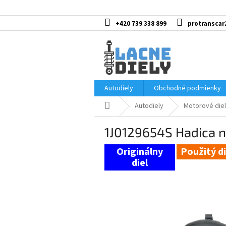
Prejsť
na
obsah
+420 739 338 899
protranscar
Autodiely
Obchodné podmienky
Domov
Autodiely
Motorové diel
1J0129654S Hadica 
Použitý di