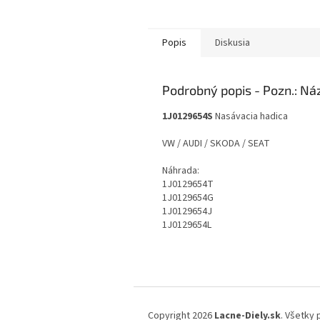
Popis
Diskusia
Podrobný popis
1J0129654S
Nasávacia hadica
VW / AUDI / SKODA / SEAT
Náhrada:
1J0129654T
1J0129654G
1J0129654J
1J0129654L
Z
á
Copyright 2026
Lacne-Diely.sk
. Všetky