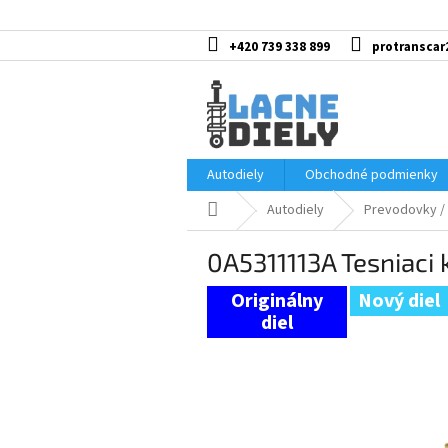
Prejsť
na
obsah
+420 739 338 899
protranscar
Autodiely
Obchodné podmienky
Domov
Autodiely
Prevodovky / 
0A5311113A Tesniaci 
Nový diel