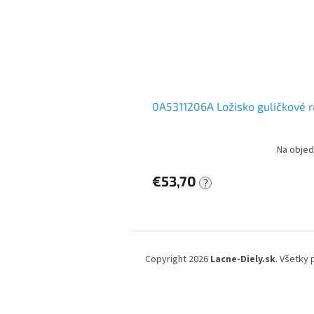
0A5311206A Ložisko guličkové r
Na objed
€53,70
?
Z
á
Copyright 2026
Lacne-Diely.sk
. Všetky
p
ä
t