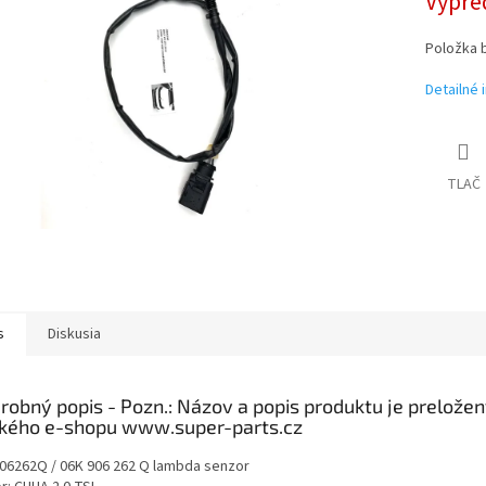
Vypre
Položka 
Detailné 
TLAČ
s
Diskusia
robný popis
06262Q / 06K 906 262 Q lambda senzor