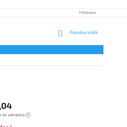
Prihlásenie
NÁKUPNÝ
Prázdny košík
KOŠÍK
,04
e do zahraničia
?
ová