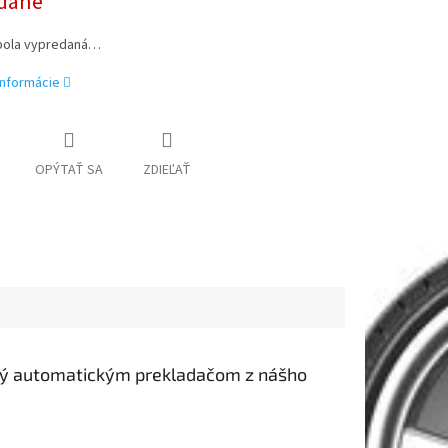
dané
bola vypredaná…
informácie
OPÝTAŤ SA
ZDIEĽAŤ