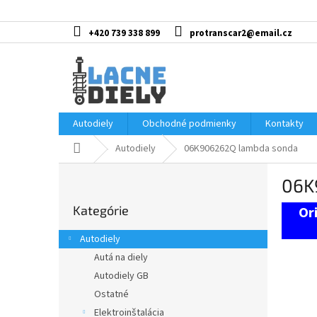
Prejsť
na
obsah
+420 739 338 899
protranscar2@email.cz
Autodiely
Obchodné podmienky
Kontakty
Domov
Autodiely
06K906262Q lambda sonda
B
06K
o
Preskočiť
č
Kategórie
kategórie
n
ý
Autodiely
p
Autá na diely
a
Autodiely GB
n
e
Ostatné
l
Elektroinštalácia