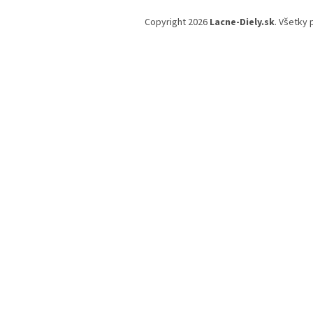
Z
á
Copyright 2026
Lacne-Diely.sk
. Všetky
p
ä
t
i
e