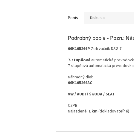
Popis
Diskusia
Podrobný popis
06K105266P
Zotrvačník DSG 7
7-stupňová
automatická prevodov
7-stupňová automatická prevodovka 
Náhradný diel:
06K105266AC
VW / AUDI / ŠKODA / SEAT
CZPB
Najazdené:
1 km
(dokladovateľné)