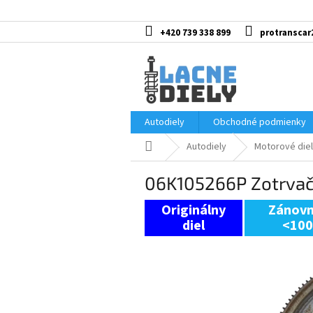
Prejsť
na
obsah
+420 739 338 899
protranscar
Autodiely
Obchodné podmienky
Domov
Autodiely
Motorové diel
06K105266P Zotrvač
Zánovn
<10