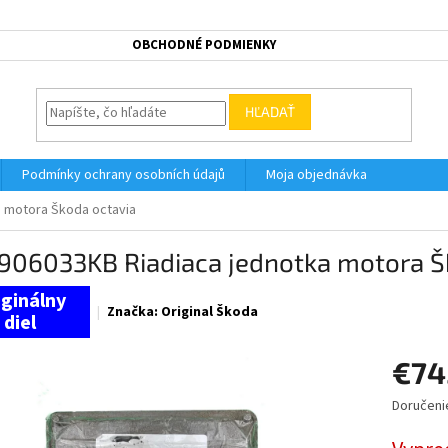
OBCHODNÉ PODMIENKY
HĽADAŤ
Podmínky ochrany osobních údajů
Moja objednávka
 motora Škoda octavia
906033KB Riadiaca jednotka motora Š
Značka:
Original Škoda
€74
Doručeni
Jednotk
cena: