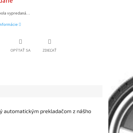
dané
bola vypredaná…
informácie
OPÝTAŤ SA
ZDIEĽAŤ