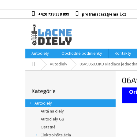
Prejsť
na
obsah
+420 739 338 899
protranscar2@email.cz
Autodiely
Obchodné podmienky
Kontakty
Domov
Autodiely
06A906033KB Riadiaca jednotka
B
06A
o
Preskočiť
č
Kategórie
kategórie
n
ý
Autodiely
p
Autá na diely
a
Autodiely GB
n
e
Ostatné
l
Elektroinštalácia