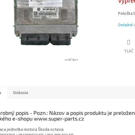
Vypre
Položka 
Detailné 
TLAČ
s
Diskusia
robný popis
iaca jednotka motora Škoda octavia