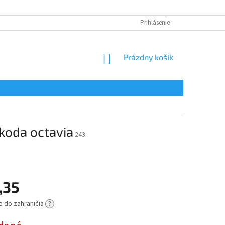
Prihlásenie
NÁKUPNÝ
Prázdny košík
KOŠÍK
koda octavia
243
,35
e do zahraničia
?
ová