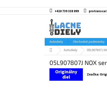
Prejsť
na
obsah
+420 739 338 899
protranscar
Autodiely
Obchodné podmienky
Domov
Autodiely
05L907807J N
05L907807J NOX se
Značka:
Orig