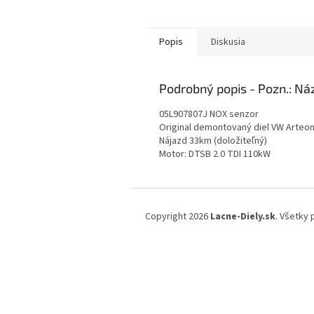
Popis
Diskusia
Podrobný popis
05L907807J NOX senzor
Original demontovaný diel VW Arteo
Nájazd 33km (doložiteľný)
Motor: DTSB 2.0 TDI 110kW
Z
á
Copyright 2026
Lacne-Diely.sk
. Všetky
p
ä
t
i
e