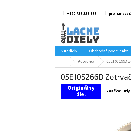
Prejsť
na
obsah
+420 739 338 899
protranscar
Autodiely
Obchodné podmienky
Domov
Autodiely
05E105266D Zo
05E105266D Zotrvačn
Značka:
Orig