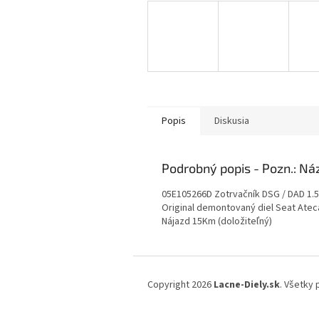
Popis
Diskusia
Podrobný popis
05E105266D Zotrvačník DSG / DAD 1.
Original demontovaný diel Seat Atec
Nájazd 15Km (doložiteľný)
Z
á
Copyright 2026
Lacne-Diely.sk
. Všetky
p
ä