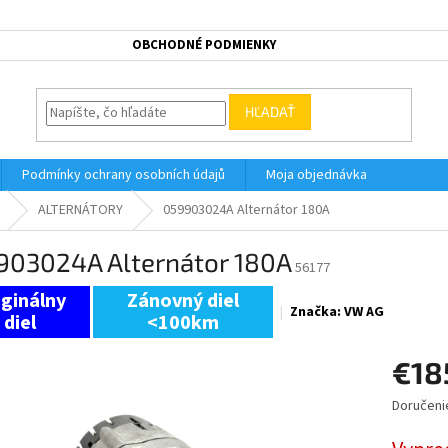
OBCHODNÉ PODMIENKY
HĽADAŤ
Podmínky ochrany osobních údajů
Moja objednávka
ALTERNÁTORY
059903024A Alternátor 180A
903024A Alternátor 180A
56177
Zánovný diel
Značka:
VW AG
<100km
€18
Doručeni
Jednotk
cena: