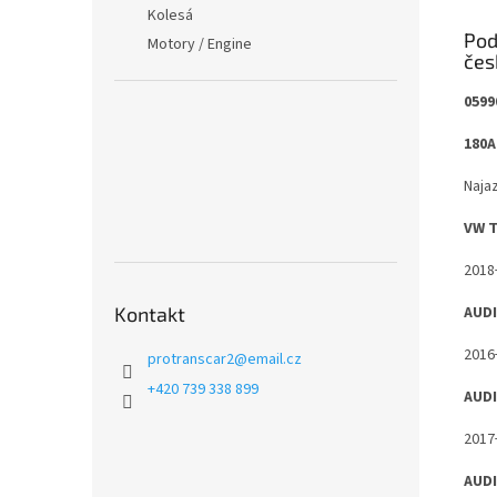
Kolesá
Pod
Motory / Engine
0599
180A
Naja
VW 
2018
AUDI
Kontakt
2016
protranscar2
@
email.cz
+420 739 338 899
AUDI
2017
AUDI