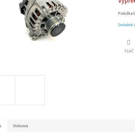
Vypre
Položka 
Detailné 
TLAČ
s
Diskusia