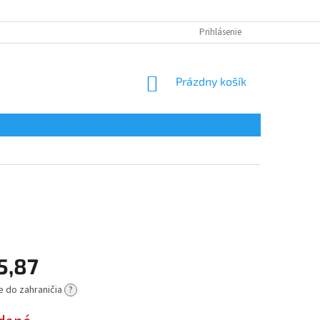
Prihlásenie
NÁKUPNÝ
Prázdny košík
KOŠÍK
5,87
e do zahraničia
?
ová