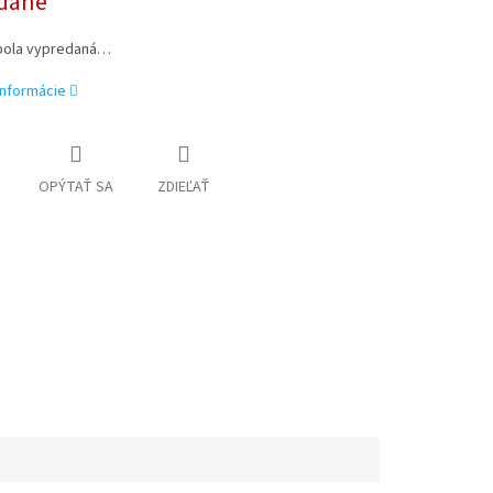
dané
bola vypredaná…
informácie
OPÝTAŤ SA
ZDIEĽAŤ