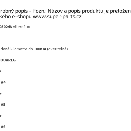
robný popis
03024A
Alternátor
zdené kilometre do
100Km
(overiteľné)
TOUAREG
+
 A4
+
 A5
+
 A6