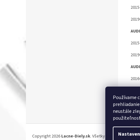
2015
2019
AUDI
2015
2019
AUDI
2016
AUDI
Používame c
2019
prehliadanie
neustále zle
použiteľnosť.
Z
á
Nastaven
Copyright 2026
Lacne-Diely.sk
. Všetky práva vyhradené.