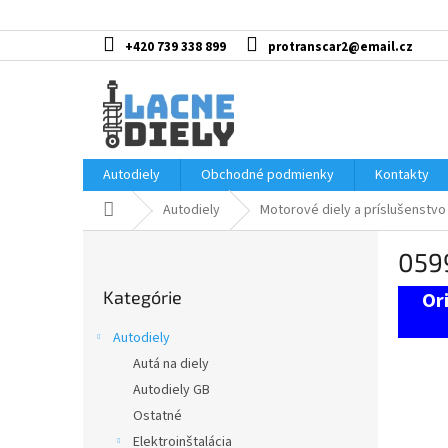
Prejsť
na
obsah
+420 739 338 899
protranscar2@email.cz
Autodiely
Obchodné podmienky
Kontakty
Domov
Autodiely
Motorové diely a príslušenstvo
B
059
o
Preskočiť
č
Kategórie
kategórie
n
ý
Autodiely
p
Autá na diely
a
Autodiely GB
n
e
Ostatné
l
Elektroinštalácia