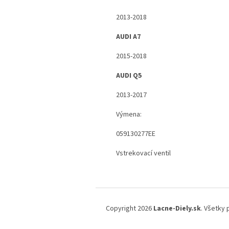
2013-2018
AUDI A7
2015-2018
AUDI Q5
2013-2017
Výmena:
059130277EE
Vstrekovací ventil
Z
á
Copyright 2026
Lacne-Diely.sk
. Všetky
p
ä