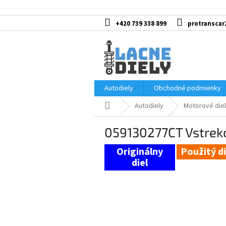
Prejsť
na
obsah
+420 739 338 899
protranscar
Autodiely
Obchodné podmienky
Domov
Autodiely
Motorové diel
059130277CT Vstreko
Použitý di