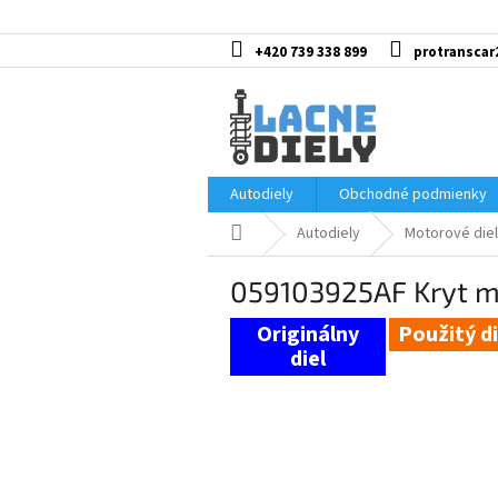
Prejsť
na
obsah
+420 739 338 899
protranscar
Autodiely
Obchodné podmienky
Domov
Autodiely
Motorové diel
059103925AF Kryt m
Použitý di