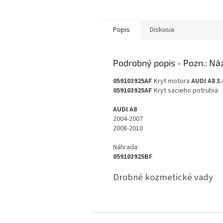
Popis
Diskusia
Podrobný popis
059103925AF
Kryt motora
AUDI A8 3.
059103925AF
Kryt sacieho potrubia
AUDI A8
2004-2007
2008-2010
Náhrada:
059103925BF
Drobné kozmetické vady
Z