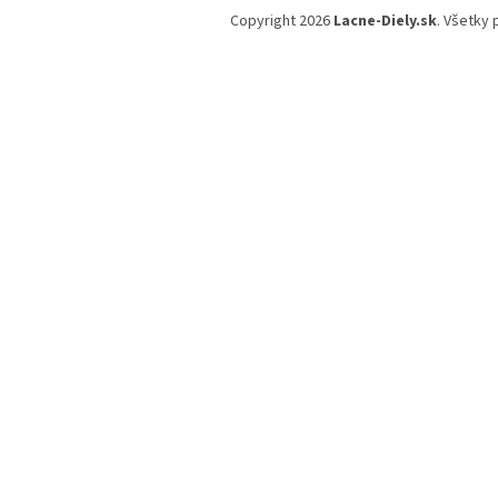
á
Copyright 2026
Lacne-Diely.sk
. Všetky
p
ä
t
i
e