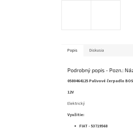
Popis
Diskusia
Podrobný popis
0580464125 Palivové čerpadlo BO
12V
Elektrický
Využitie:
FIAT -
53719568