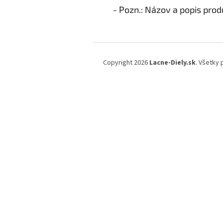
Z
á
Copyright 2026
Lacne-Diely.sk
. Všetky
p
ä
t
i
e