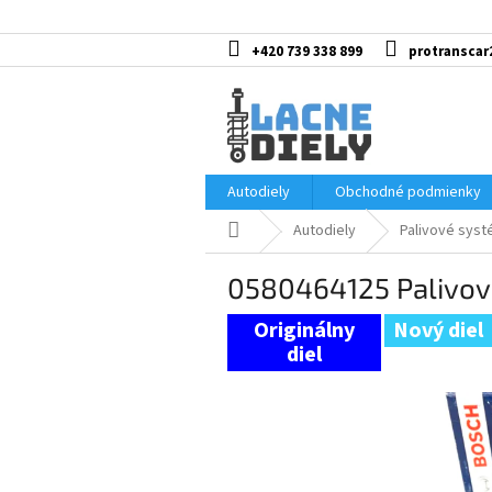
Prejsť
na
obsah
+420 739 338 899
protranscar
Autodiely
Obchodné podmienky
Domov
Autodiely
Palivové sys
0580464125 Palivov
Nový diel