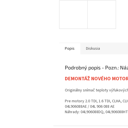
Popis
Diskusia
Podrobný popis
DEMONTÁŽ NOVÉHO MOTO
Originálny snímač teploty výfukovýc
Pre motory 2.0 TDI, 1.6 TDI, CLHA, C
04L906088AE / 04L 906 088 AE
Náhrady: 04L906088DQ, 04L906088HT