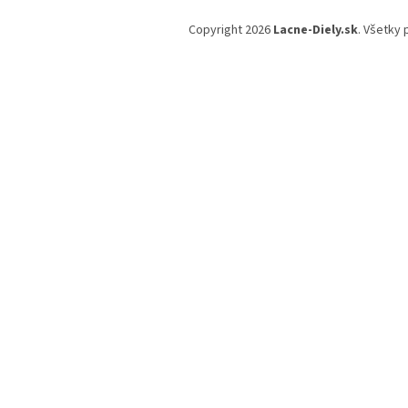
Z
á
Copyright 2026
Lacne-Diely.sk
. Všetky
p
ä
t
i
e