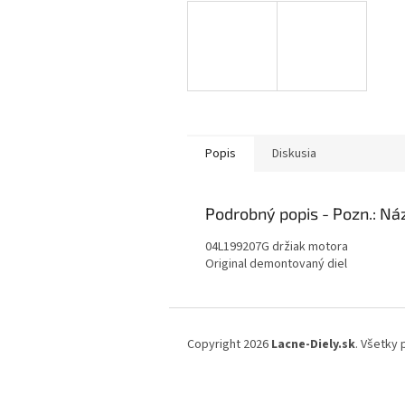
Popis
Diskusia
Podrobný popis
04L199207G držiak motora
Original demontovaný diel
Z
á
Copyright 2026
Lacne-Diely.sk
. Všetky
p
ä
t