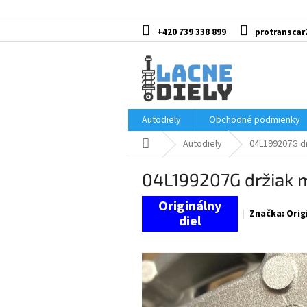
Prejsť
na
obsah
+420 739 338 899
protranscar
Autodiely
Obchodné podmienky
Domov
Autodiely
04L199207G d
04L199207G držiak 
Značka:
Orig