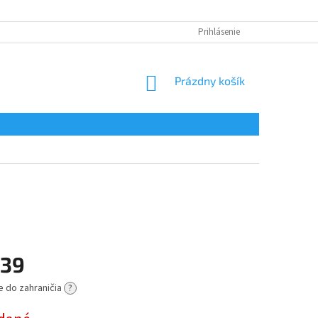
Prihlásenie
NÁKUPNÝ
Prázdny košík
KOŠÍK
,39
e do zahraničia
?
ová