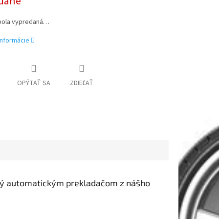
dané
bola vypredaná…
informácie
OPÝTAŤ SA
ZDIEĽAŤ