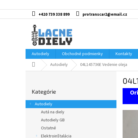
Prejsť
na
obsah
+420 739 338 899
protranscar2@email.cz
Autodiely
Obchodné podmienky
Kontakty
Domov
Autodiely
04L145736E Vedenie oleja
B
04L
o
Preskočiť
č
Kategórie
kategórie
n
ý
Autodiely
p
Autá na diely
a
Autodiely GB
n
e
Ostatné
l
Elektroinštalácia