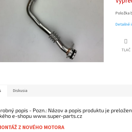
Vypre
Položka 
Detailné 
TLAČ
s
Diskusia
robný popis
MONTÁŽ Z NOVÉHO MOTORA