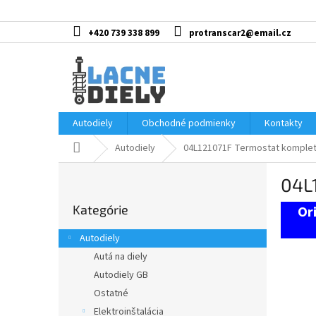
Prejsť
na
obsah
+420 739 338 899
protranscar2@email.cz
Autodiely
Obchodné podmienky
Kontakty
Domov
Autodiely
04L121071F Termostat komple
B
04L
o
Preskočiť
č
Kategórie
kategórie
n
ý
Autodiely
p
Autá na diely
a
Autodiely GB
n
e
Ostatné
l
Elektroinštalácia