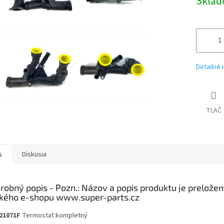
Skla
Detailné 
TLAČ
s
Diskusia
robný popis
21071F
Termostat kompletný