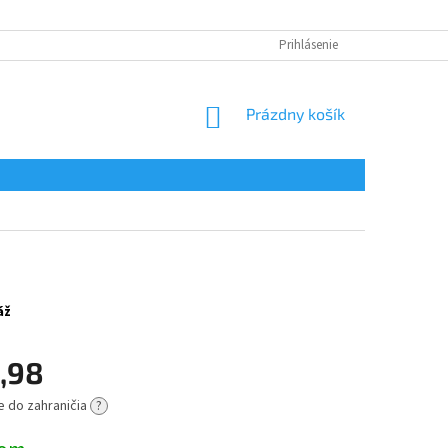
Prihlásenie
NÁKUPNÝ
Prázdny košík
KOŠÍK
áž
,98
e do zahraničia
?
ová