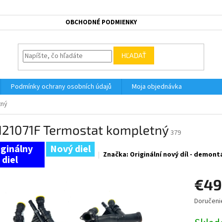
OBCHODNÉ PODMIENKY
HĽADAŤ
Podmínky ochrany osobních údajů
Moja objednávka
tný
121071F Termostat kompletný
379
Nový diel
Značka:
Originální nový díl - demont
€49
Doručeni
Jednotk
cena: