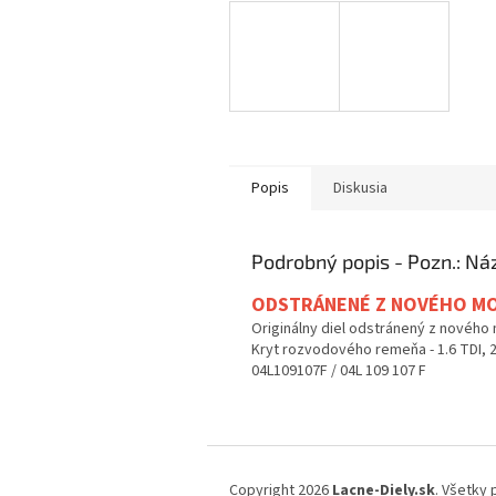
Popis
Diskusia
Podrobný popis
ODSTRÁNENÉ Z NOVÉHO M
Originálny diel odstránený z nového
Kryt rozvodového remeňa - 1.6 TDI, 2
04L109107F / 04L 109 107 F
Z
á
Copyright 2026
Lacne-Diely.sk
. Všetky