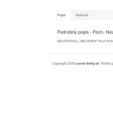
Popis
Diskusia
Podrobný popis
04L103925AQ / 04L103954T Kryt mot
Z
á
Copyright 2026
Lacne-Diely.sk
. Všetky
p
ä
t
i
e