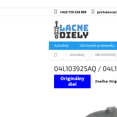
Prejsť
na
obsah
+420 739 338 899
protranscar
Autodiely
Obchodné podmienky
Domov
Autodiely
04L103925AQ 
04L103925AQ / 04L1
Značka:
Orig