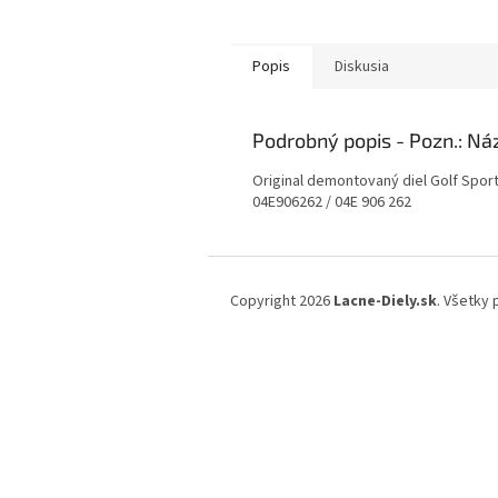
Popis
Diskusia
Podrobný popis
Original demontovaný diel Golf Spor
04E906262 / 04E 906 262
Z
á
Copyright 2026
Lacne-Diely.sk
. Všetky
p
ä
t
i
e