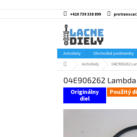
Prejsť
na
obsah
+420 739 338 899
protranscar
Autodiely
Obchodné podmienky
Domov
Autodiely
04E906262 La
04E906262 Lambda
Použitý di