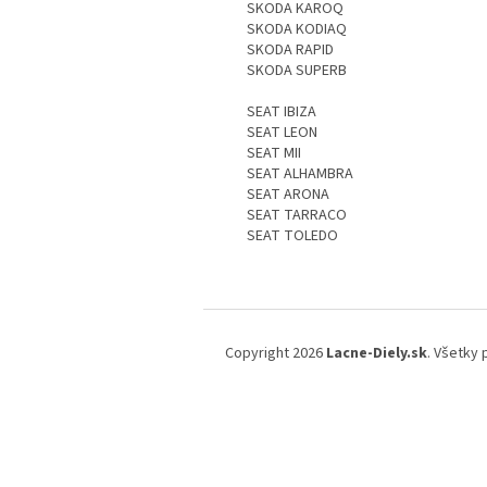
SKODA KAROQ
SKODA KODIAQ
SKODA RAPID
SKODA SUPERB
SEAT IBIZA
SEAT LEON
SEAT MII
SEAT ALHAMBRA
SEAT ARONA
SEAT TARRACO
SEAT TOLEDO
Z
á
Copyright 2026
Lacne-Diely.sk
. Všetky
p
ä
t
i
e