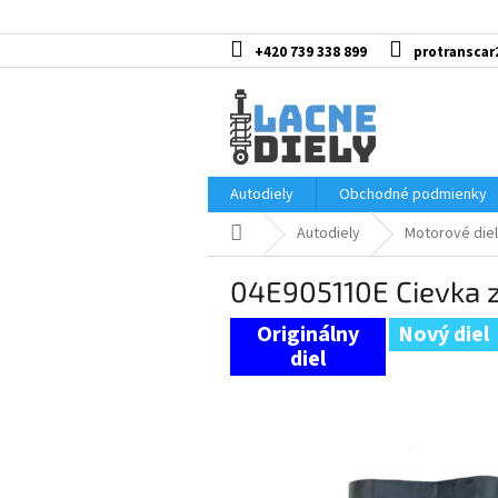
Prejsť
na
obsah
+420 739 338 899
protranscar
Autodiely
Obchodné podmienky
Domov
Autodiely
Motorové diel
04E905110E Cievka 
Nový diel