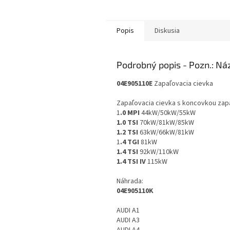
Popis
Diskusia
Podrobný popis
04E905110E
Zapaľovacia cievka
Zapaľovacia cievka s koncovkou zap
1
.0 MPI
44kW/50kW/55kW
1.0 TSI
70kW/81kW/85kW
1.2 TSI
63kW/66kW/81kW
1
.4 TGI
81kW
1.4 TSI
92kW/110kW
1.4 TSI
IV
115kW
Náhrada:
04E905110K
AUDI A1
AUDI A3