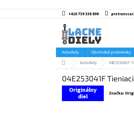
Prejsť
na
obsah
+420 739 338 899
protranscar
Autodiely
Obchodné podmienky
Domov
Autodiely
04E253041F Ti
04E253041F Tieniaci
Značka:
Orig