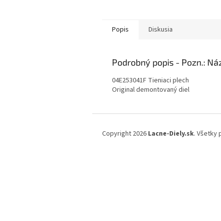
Popis
Diskusia
Podrobný popis
04E253041F Tieniaci plech
Original demontovaný diel
Z
á
Copyright 2026
Lacne-Diely.sk
. Všetky
p
ä
t
i
e