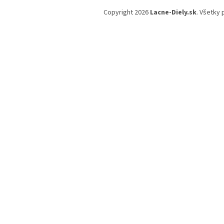
á
Copyright 2026
Lacne-Diely.sk
. Všetky
p
ä
t
i
e