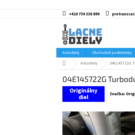
Prejsť
na
obsah
+420 739 338 899
protranscar
Autodiely
Obchodné podmienky
Domov
Autodiely
04E145722G T
04E145722G Turbodú
Značka:
Orig